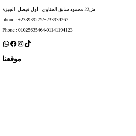
ش22 محمود سابق الحناوي - أول فيصل -الجيزة
phone : +233939275/+233939267
Phone : 01025635464-01141194123
WhatsApp
Facebook
Instagram
TikTok
موقعنا