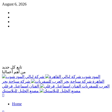
Skip
August 6, 2026
to
Facebook
content
Instagram
TikTok
whatsapp
فاست تكنولوجي
تابع كل جديد
من أهم أعمالنا
المود شوب
شركة ليالي
القاهرة
شركة سياحة بحر
العرب للسفريات
الفنان اسماعيل فرغلي
مصنع الخليل للبلاستيك
Primary
Menu
Home