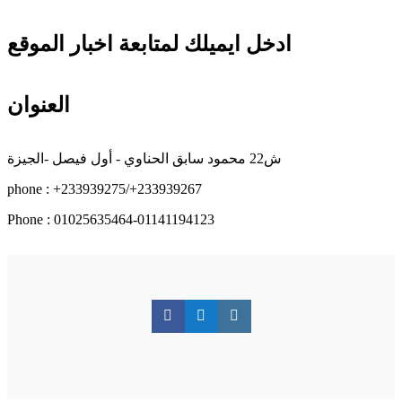
ادخل ايميلك لمتابعة اخبار الموقع
العنوان
ش22 محمود سابق الحناوي - أول فيصل -الجيزة
phone : +233939275/+233939267
Phone : 01025635464-01141194123
F
T
I
a
w
n
c
i
s
e
t
t
b
t
a
o
e
g