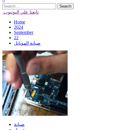
Search
for:
تابعنا علي اليوتيوب
Home
2024
September
22
صيانة الموبايل
صيانة
محمول