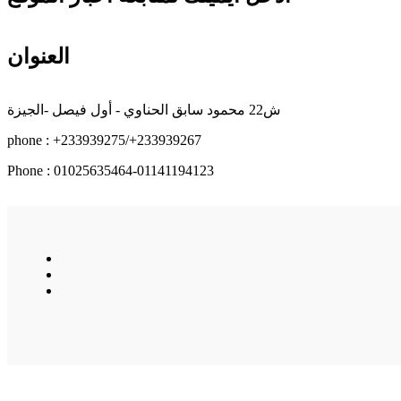
العنوان
ش22 محمود سابق الحناوي - أول فيصل -الجيزة
phone : +233939275/+233939267
Phone : 01025635464-01141194123